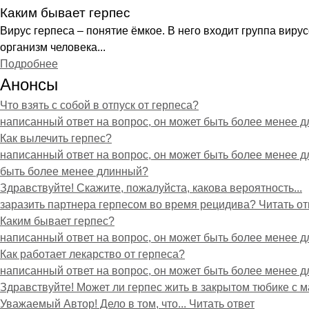
Каким бывает герпес
Вирус герпеса – понятие ёмкое. В него входит группа вир
организм человека...
Подробнее
Анонсы
Что взять с собой в отпуск от герпеса?
написанный ответ на вопрос, он может быть более менее 
Как вылечить герпес?
написанный ответ на вопрос, он может быть более менее д
быть более менее длинный?
Здравствуйте! Скажите, пожалуйста, какова вероятность...
заразить партнера герпесом во время рецидива? Читать отв
Каким бывает герпес?
написанный ответ на вопрос, он может быть более менее 
Как работает лекарство от герпеса?
написанный ответ на вопрос, он может быть более менее 
Здравствуйте! Может ли герпес жить в закрытом тюбике с 
Уважаемый Автор! Дело в том, что... Читать ответ