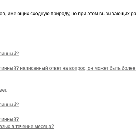
усов, имеющих сходную природу, но при этом вызывающих р
длинный?
линный? написанный ответ на вопрос, он может быть более
ет.
длинный?
длинный?
мазью в течение месяца?