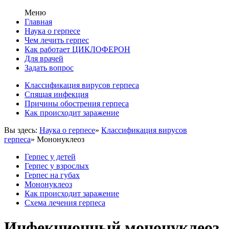
Меню
Главная
Наука о герпесе
Чем лечить герпес
Как работает ЦИКЛОФЕРОН
Для врачей
Задать вопрос
Классификация вирусов герпеса
Спящая инфекция
Причины обострения герпеса
Как происходит заражение
Вы здесь:
Наука о герпесе
»
Классификация вирусов
герпеса
»
Мононуклеоз
Герпес у детей
Герпес у взрослых
Герпес на губах
Мононуклеоз
Как происходит заражение
Схема лечения герпеса
Инфекционный мононуклеоз