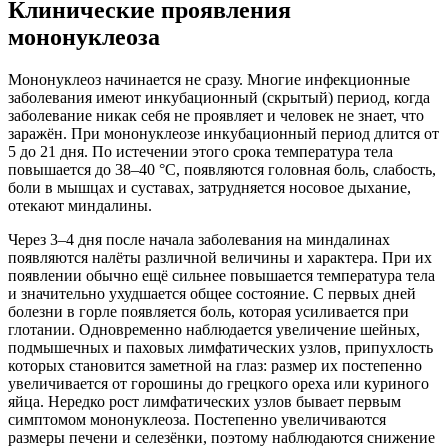
Клинические проявления
мононуклеоза
Мононуклеоз начинается не сразу. Многие инфекционные
заболевания имеют инкубационный (скрытый) период, когда
заболевание никак себя не проявляет и человек не знает, что
заражён. При мононуклеозе инкубационный период длится от
5 до 21 дня. По истечении этого срока температура тела
повышается до 38–40 °С, появляются головная боль, слабость,
боли в мышцах и суставах, затрудняется носовое дыхание,
отекают миндалины.
Через 3–4 дня после начала заболевания на миндалинах
появляются налёты различной величины и характера. При их
появлении обычно ещё сильнее повышается температура тела
и значительно ухудшается общее состояние. С первых дней
болезни в горле появляется боль, которая усиливается при
глотании. Одновременно наблюдается увеличение шейных,
подмышечных и паховых лимфатических узлов, припухлость
которых становится заметной на глаз: размер их постепенно
увеличивается от горошины до грецкого ореха или куриного
яйца. Нередко рост лимфатических узлов бывает первым
симптомом мононуклеоза. Постепенно увеличиваются
размеры печени и селезёнки, поэтому наблюдаются снижение