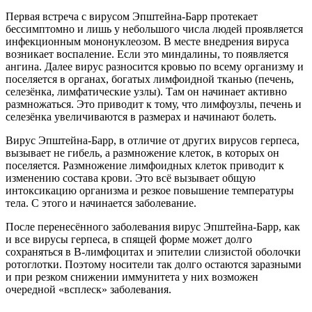
Первая встреча с вирусом Эпштейна-Барр протекает
бессимптомно и лишь у небольшого числа людей проявляется
инфекционным мононуклеозом. В месте внедрения вируса
возникает воспаление. Если это миндалины, то появляется
ангина. Далее вирус разносится кровью по всему организму и
поселяется в органах, богатых лимфоидной тканью (печень,
селезёнка, лимфатические узлы). Там он начинает активно
размножаться. Это приводит к тому, что лимфоузлы, печень и
селезёнка увеличиваются в размерах и начинают болеть.
Вирус Эпштейна-Барр, в отличие от других вирусов герпеса,
вызывает не гибель, а размножение клеток, в которых он
поселяется. Размножение лимфоидных клеток приводит к
изменению состава крови. Это всё вызывает общую
интоксикацию организма и резкое повышение температуры
тела. С этого и начинается заболевание.
После перенесённого заболевания вирус Эпштейна-Барр, как
и все вирусы герпеса, в спящей форме может долго
сохраняться в В-лимфоцитах и эпителии слизистой оболочки
ротоглотки. Поэтому носители так долго остаются заразными
и при резком снижении иммунитета у них возможен
очередной «всплеск» заболевания.