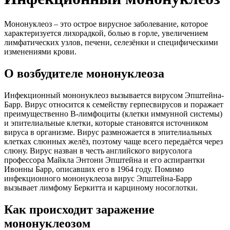
Мононуклеоз – это острое вирусное заболевание, которое
характеризуется лихорадкой, болью в горле, увеличением
лимфатических узлов, печени, селезёнки и специфическими
изменениями крови.
О возбудителе мононуклеоза
Инфекционный мононуклеоз вызывается вирусом Эпштейна-
Барр. Вирус относится к семейству герпесвирусов и поражает
преимущественно В-лимфоциты (клетки иммунной системы)
и эпителиальные клетки, которые становятся источником
вируса в организме. Вирус размножается в эпителиальных
клетках слюнных желёз, поэтому чаще всего передаётся через
слюну. Вирус назван в честь английского вирусолога
профессора Майкла Энтони Эпштейна и его аспирантки
Ивонны Барр, описавших его в 1964 году. Помимо
инфекционного мононуклеоза вирус Эпштейна-Барр
вызывает лимфому Беркитта и карциному носоглотки.
Как происходит заражение
мононуклеозом