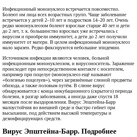
Инфекционный мононуклеоз встречается повсеместно.
Болеют им лица всех возрастных групп. Чаще заболевание
встречается у детей 2–10 лет и подростков 14–20 лет. Очень
редко мононуклеозом болеют взрослые старше 40 лет и дети
до 2 лет, т. к. большинство взрослых уже встречались с
вирусом и приобрели иммунитет, а дети до 2 лет получили
иммунитет от матери. В целом инфекционный мононуклеоз
мало заразен. Редко фиксируются небольшие эпидемии.
Источником инфекции являются человек, больной
инфекционным мононуклеозом, и вирусоноситель. Заражение
происходит при непосредственном контакте с носителем,
например при поцелуе (мононуклеоз ещё называют
«болезнью поцелуев»), через загрязнённые слюной предметы
обихода, а также половым путём. В слюне вирус
обнаруживается с конца инкубационного (скрытого) периода
болезни, в разгар заболевания, а иногда даже спустя 18
месяцев после выздоровления. Вирус Эпштейна-Барр
малоустойчив во внешней среде и быстро гибнет при
высыхании, под действием высокой температуры и
дезинфицирующих средств.
Вирус Эпштейна-Барр. Подробнее